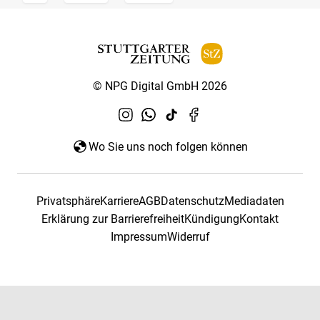
© NPG Digital GmbH 2026
Wo Sie uns noch folgen können
Privatsphäre
Karriere
AGB
Datenschutz
Mediadaten
Erklärung zur Barrierefreiheit
Kündigung
Kontakt
Impressum
Widerruf