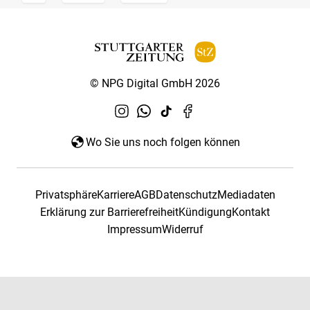
© NPG Digital GmbH 2026
Wo Sie uns noch folgen können
Privatsphäre
Karriere
AGB
Datenschutz
Mediadaten
Erklärung zur Barrierefreiheit
Kündigung
Kontakt
Impressum
Widerruf