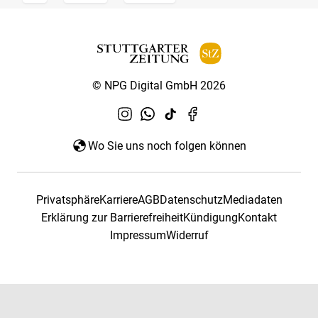
© NPG Digital GmbH 2026
Wo Sie uns noch folgen können
Privatsphäre
Karriere
AGB
Datenschutz
Mediadaten
Erklärung zur Barrierefreiheit
Kündigung
Kontakt
Impressum
Widerruf