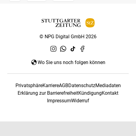
© NPG Digital GmbH 2026
Wo Sie uns noch folgen können
Privatsphäre
Karriere
AGB
Datenschutz
Mediadaten
Erklärung zur Barrierefreiheit
Kündigung
Kontakt
Impressum
Widerruf