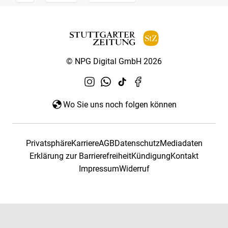
© NPG Digital GmbH 2026
Wo Sie uns noch folgen können
Privatsphäre
Karriere
AGB
Datenschutz
Mediadaten
Erklärung zur Barrierefreiheit
Kündigung
Kontakt
Impressum
Widerruf