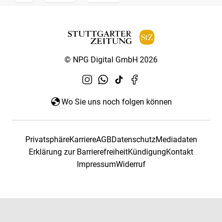
© NPG Digital GmbH 2026
Wo Sie uns noch folgen können
Privatsphäre
Karriere
AGB
Datenschutz
Mediadaten
Erklärung zur Barrierefreiheit
Kündigung
Kontakt
Impressum
Widerruf