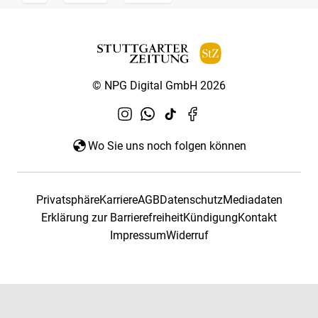
© NPG Digital GmbH 2026
Wo Sie uns noch folgen können
Privatsphäre
Karriere
AGB
Datenschutz
Mediadaten
Erklärung zur Barrierefreiheit
Kündigung
Kontakt
Impressum
Widerruf