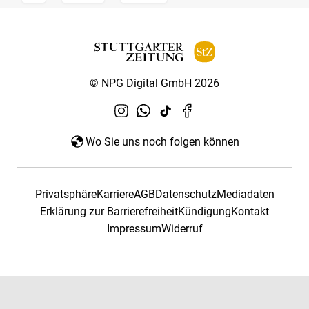
© NPG Digital GmbH 2026
Wo Sie uns noch folgen können
Privatsphäre
Karriere
AGB
Datenschutz
Mediadaten
Erklärung zur Barrierefreiheit
Kündigung
Kontakt
Impressum
Widerruf