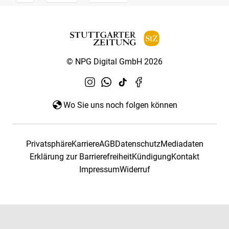
© NPG Digital GmbH 2026
Wo Sie uns noch folgen können
Privatsphäre
Karriere
AGB
Datenschutz
Mediadaten
Erklärung zur Barrierefreiheit
Kündigung
Kontakt
Impressum
Widerruf