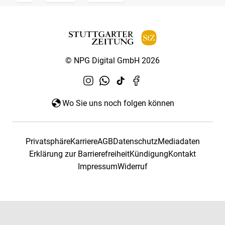
© NPG Digital GmbH 2026
Wo Sie uns noch folgen können
Privatsphäre
Karriere
AGB
Datenschutz
Mediadaten
Erklärung zur Barrierefreiheit
Kündigung
Kontakt
Impressum
Widerruf