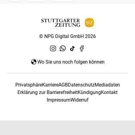
© NPG Digital GmbH 2026
Wo Sie uns noch folgen können
Privatsphäre
Karriere
AGB
Datenschutz
Mediadaten
Erklärung zur Barrierefreiheit
Kündigung
Kontakt
Impressum
Widerruf