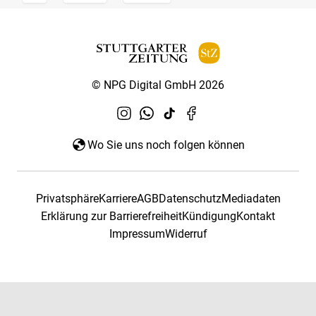
© NPG Digital GmbH 2026
Wo Sie uns noch folgen können
Privatsphäre
Karriere
AGB
Datenschutz
Mediadaten
Erklärung zur Barrierefreiheit
Kündigung
Kontakt
Impressum
Widerruf