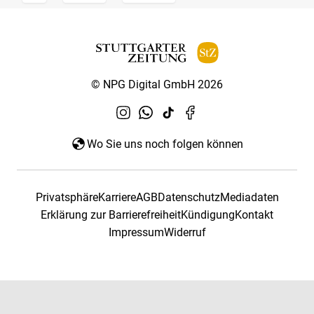
© NPG Digital GmbH 2026
Wo Sie uns noch folgen können
Privatsphäre
Karriere
AGB
Datenschutz
Mediadaten
Erklärung zur Barrierefreiheit
Kündigung
Kontakt
Impressum
Widerruf