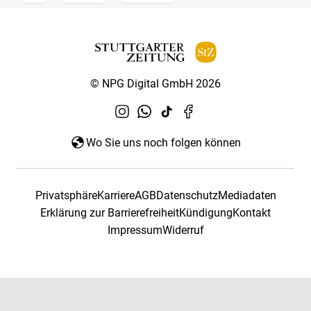
© NPG Digital GmbH 2026
Wo Sie uns noch folgen können
Privatsphäre
Karriere
AGB
Datenschutz
Mediadaten
Erklärung zur Barrierefreiheit
Kündigung
Kontakt
Impressum
Widerruf