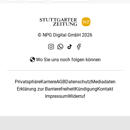
© NPG Digital GmbH 2026
Wo Sie uns noch folgen können
Privatsphäre
Karriere
AGB
Datenschutz
Mediadaten
Erklärung zur Barrierefreiheit
Kündigung
Kontakt
Impressum
Widerruf