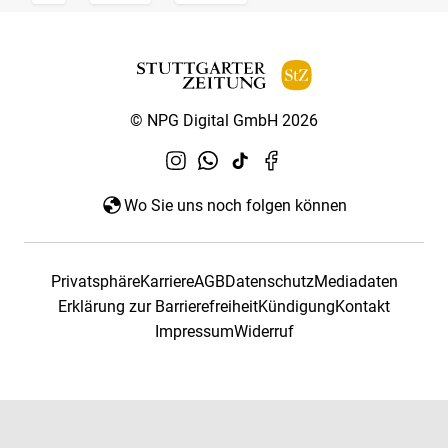
© NPG Digital GmbH 2026
Wo Sie uns noch folgen können
Privatsphäre
Karriere
AGB
Datenschutz
Mediadaten
Erklärung zur Barrierefreiheit
Kündigung
Kontakt
Impressum
Widerruf