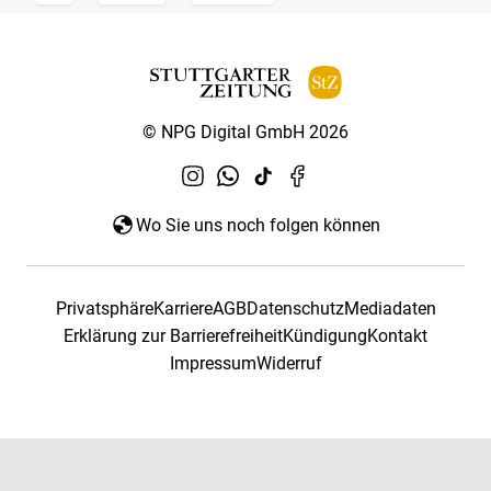
© NPG Digital GmbH 2026
Wo Sie uns noch folgen können
Privatsphäre
Karriere
AGB
Datenschutz
Mediadaten
Erklärung zur Barrierefreiheit
Kündigung
Kontakt
Impressum
Widerruf