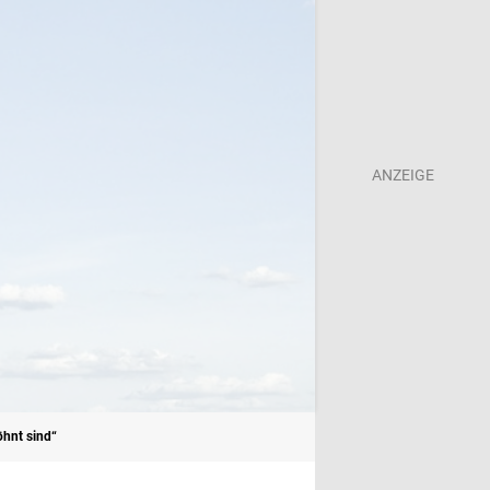
öhnt sind“