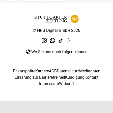
© NPG Digital GmbH 2026
Wo Sie uns noch folgen können
Privatsphäre
Karriere
AGB
Datenschutz
Mediadaten
Erklärung zur Barrierefreiheit
Kündigung
Kontakt
Impressum
Widerruf