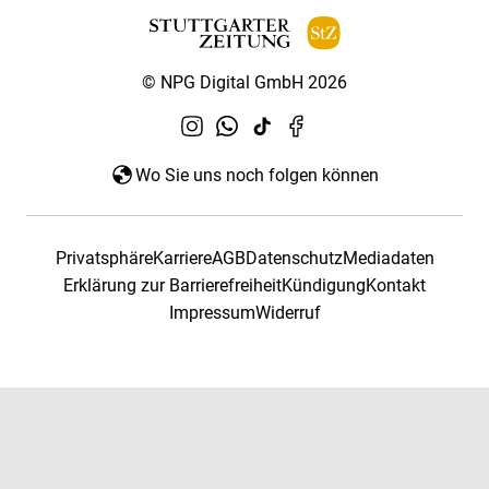
© NPG Digital GmbH 2026
Wo Sie uns noch folgen können
Privatsphäre
Karriere
AGB
Datenschutz
Mediadaten
Erklärung zur Barrierefreiheit
Kündigung
Kontakt
Impressum
Widerruf