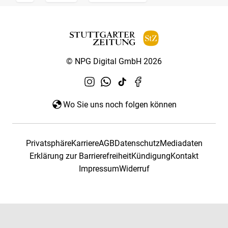
© NPG Digital GmbH 2026
Wo Sie uns noch folgen können
Privatsphäre
Karriere
AGB
Datenschutz
Mediadaten
Erklärung zur Barrierefreiheit
Kündigung
Kontakt
Impressum
Widerruf