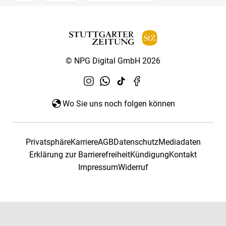
© NPG Digital GmbH 2026
Wo Sie uns noch folgen können
Privatsphäre
Karriere
AGB
Datenschutz
Mediadaten
Erklärung zur Barrierefreiheit
Kündigung
Kontakt
Impressum
Widerruf