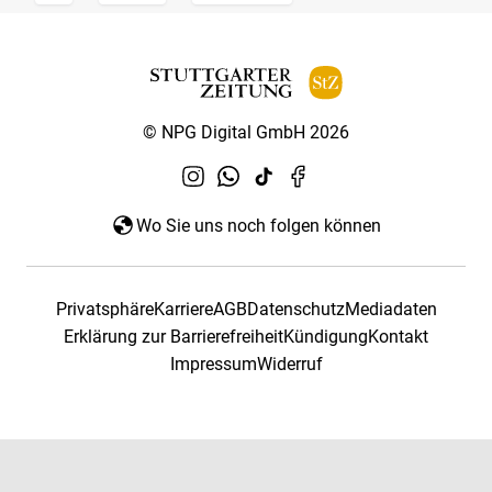
© NPG Digital GmbH 2026
Wo Sie uns noch folgen können
Privatsphäre
Karriere
AGB
Datenschutz
Mediadaten
Erklärung zur Barrierefreiheit
Kündigung
Kontakt
Impressum
Widerruf