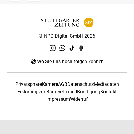
© NPG Digital GmbH 2026
Wo Sie uns noch folgen können
Privatsphäre
Karriere
AGB
Datenschutz
Mediadaten
Erklärung zur Barrierefreiheit
Kündigung
Kontakt
Impressum
Widerruf