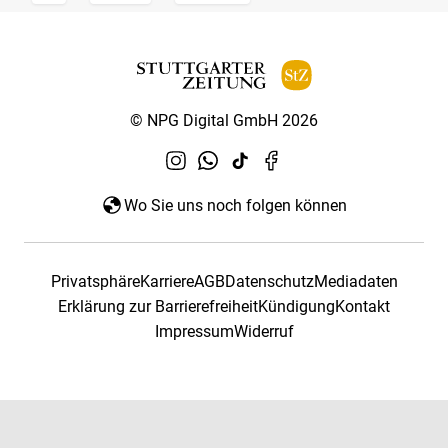
© NPG Digital GmbH 2026
Wo Sie uns noch folgen können
Privatsphäre
Karriere
AGB
Datenschutz
Mediadaten
Erklärung zur Barrierefreiheit
Kündigung
Kontakt
Impressum
Widerruf