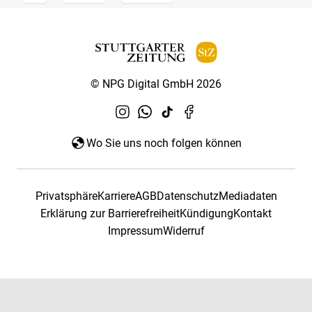
© NPG Digital GmbH 2026
Wo Sie uns noch folgen können
Privatsphäre
Karriere
AGB
Datenschutz
Mediadaten
Erklärung zur Barrierefreiheit
Kündigung
Kontakt
Impressum
Widerruf