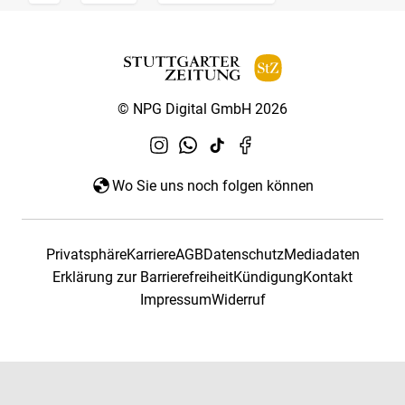
© NPG Digital GmbH 2026
Wo Sie uns noch folgen können
Privatsphäre
Karriere
AGB
Datenschutz
Mediadaten
Erklärung zur Barrierefreiheit
Kündigung
Kontakt
Impressum
Widerruf