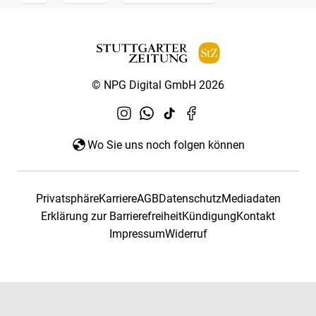
© NPG Digital GmbH 2026
Wo Sie uns noch folgen können
Privatsphäre
Karriere
AGB
Datenschutz
Mediadaten
Erklärung zur Barrierefreiheit
Kündigung
Kontakt
Impressum
Widerruf