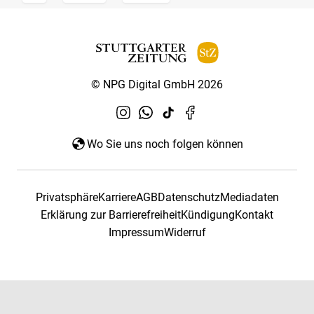
© NPG Digital GmbH 2026
Wo Sie uns noch folgen können
Privatsphäre
Karriere
AGB
Datenschutz
Mediadaten
Erklärung zur Barrierefreiheit
Kündigung
Kontakt
Impressum
Widerruf