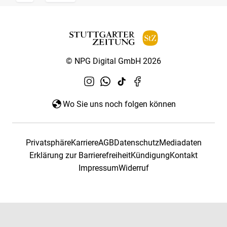
© NPG Digital GmbH 2026
Wo Sie uns noch folgen können
Privatsphäre
Karriere
AGB
Datenschutz
Mediadaten
Erklärung zur Barrierefreiheit
Kündigung
Kontakt
Impressum
Widerruf