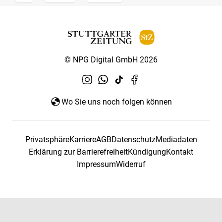
© NPG Digital GmbH 2026
Wo Sie uns noch folgen können
Privatsphäre
Karriere
AGB
Datenschutz
Mediadaten
Erklärung zur Barrierefreiheit
Kündigung
Kontakt
Impressum
Widerruf