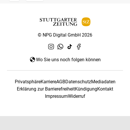
© NPG Digital GmbH 2026
Wo Sie uns noch folgen können
Privatsphäre
Karriere
AGB
Datenschutz
Mediadaten
Erklärung zur Barrierefreiheit
Kündigung
Kontakt
Impressum
Widerruf