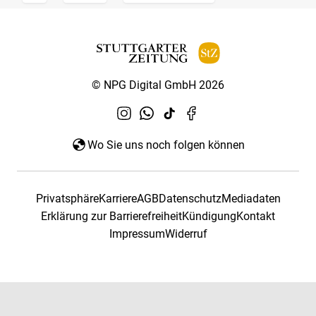
© NPG Digital GmbH 2026
Wo Sie uns noch folgen können
Privatsphäre
Karriere
AGB
Datenschutz
Mediadaten
Erklärung zur Barrierefreiheit
Kündigung
Kontakt
Impressum
Widerruf