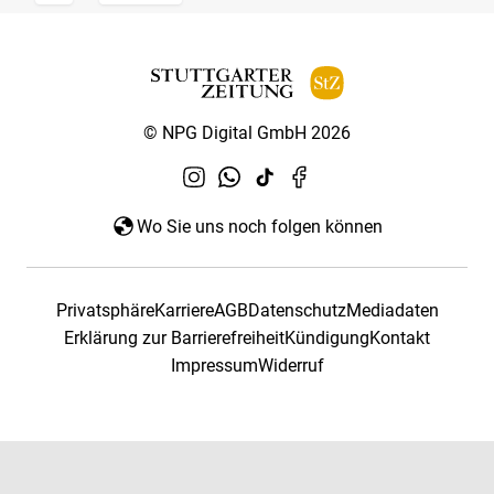
© NPG Digital GmbH 2026
Wo Sie uns noch folgen können
Privatsphäre
Karriere
AGB
Datenschutz
Mediadaten
Erklärung zur Barrierefreiheit
Kündigung
Kontakt
Impressum
Widerruf