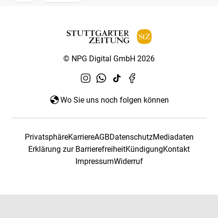
© NPG Digital GmbH 2026
Wo Sie uns noch folgen können
Privatsphäre
Karriere
AGB
Datenschutz
Mediadaten
Erklärung zur Barrierefreiheit
Kündigung
Kontakt
Impressum
Widerruf