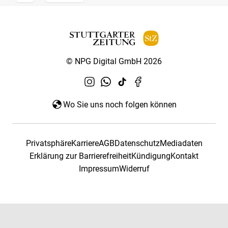
© NPG Digital GmbH 2026
Wo Sie uns noch folgen können
Privatsphäre
Karriere
AGB
Datenschutz
Mediadaten
Erklärung zur Barrierefreiheit
Kündigung
Kontakt
Impressum
Widerruf