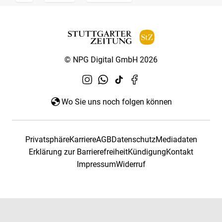
© NPG Digital GmbH 2026
Wo Sie uns noch folgen können
Privatsphäre
Karriere
AGB
Datenschutz
Mediadaten
Erklärung zur Barrierefreiheit
Kündigung
Kontakt
Impressum
Widerruf