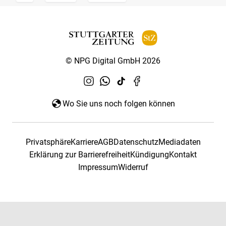
© NPG Digital GmbH 2026
Wo Sie uns noch folgen können
Privatsphäre
Karriere
AGB
Datenschutz
Mediadaten
Erklärung zur Barrierefreiheit
Kündigung
Kontakt
Impressum
Widerruf