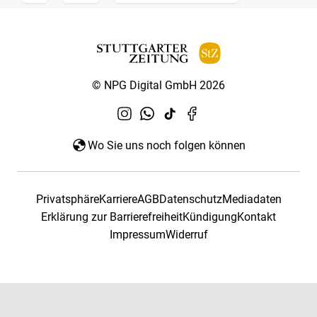
© NPG Digital GmbH 2026
Wo Sie uns noch folgen können
Privatsphäre
Karriere
AGB
Datenschutz
Mediadaten
Erklärung zur Barrierefreiheit
Kündigung
Kontakt
Impressum
Widerruf