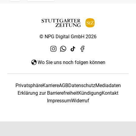
© NPG Digital GmbH 2026
Wo Sie uns noch folgen können
Privatsphäre
Karriere
AGB
Datenschutz
Mediadaten
Erklärung zur Barrierefreiheit
Kündigung
Kontakt
Impressum
Widerruf