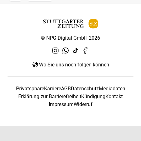
© NPG Digital GmbH 2026
Wo Sie uns noch folgen können
Privatsphäre
Karriere
AGB
Datenschutz
Mediadaten
Erklärung zur Barrierefreiheit
Kündigung
Kontakt
Impressum
Widerruf