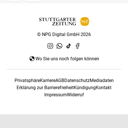
© NPG Digital GmbH 2026
Wo Sie uns noch folgen können
Privatsphäre
Karriere
AGB
Datenschutz
Mediadaten
Erklärung zur Barrierefreiheit
Kündigung
Kontakt
Impressum
Widerruf