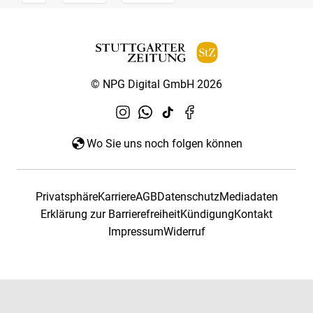
© NPG Digital GmbH 2026
Wo Sie uns noch folgen können
Privatsphäre
Karriere
AGB
Datenschutz
Mediadaten
Erklärung zur Barrierefreiheit
Kündigung
Kontakt
Impressum
Widerruf