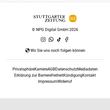
© NPG Digital GmbH 2026
Wo Sie uns noch folgen können
Privatsphäre
Karriere
AGB
Datenschutz
Mediadaten
Erklärung zur Barrierefreiheit
Kündigung
Kontakt
Impressum
Widerruf