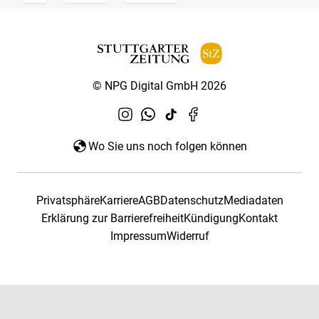
© NPG Digital GmbH 2026
Wo Sie uns noch folgen können
Privatsphäre
Karriere
AGB
Datenschutz
Mediadaten
Erklärung zur Barrierefreiheit
Kündigung
Kontakt
Impressum
Widerruf