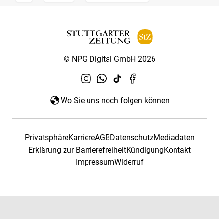
© NPG Digital GmbH 2026
Wo Sie uns noch folgen können
Privatsphäre
Karriere
AGB
Datenschutz
Mediadaten
Erklärung zur Barrierefreiheit
Kündigung
Kontakt
Impressum
Widerruf