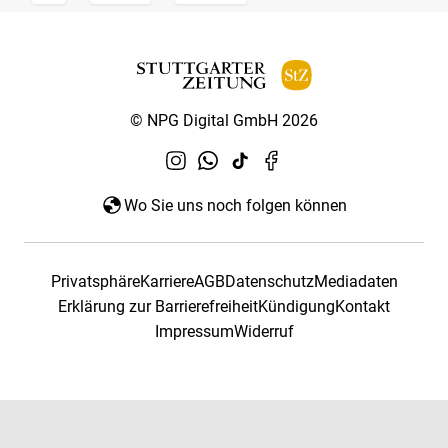
© NPG Digital GmbH 2026
Wo Sie uns noch folgen können
Privatsphäre
Karriere
AGB
Datenschutz
Mediadaten
Erklärung zur Barrierefreiheit
Kündigung
Kontakt
Impressum
Widerruf