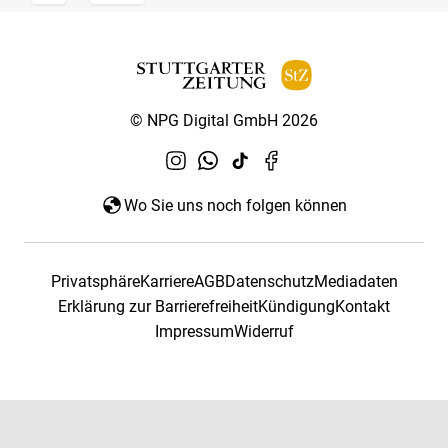
© NPG Digital GmbH 2026
Wo Sie uns noch folgen können
Privatsphäre
Karriere
AGB
Datenschutz
Mediadaten
Erklärung zur Barrierefreiheit
Kündigung
Kontakt
Impressum
Widerruf