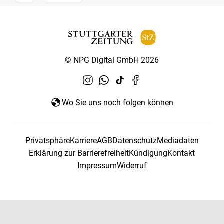
© NPG Digital GmbH 2026
Wo Sie uns noch folgen können
Privatsphäre
Karriere
AGB
Datenschutz
Mediadaten
Erklärung zur Barrierefreiheit
Kündigung
Kontakt
Impressum
Widerruf