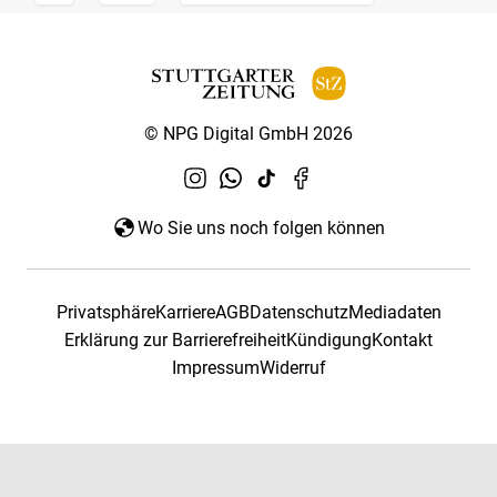
© NPG Digital GmbH 2026
Wo Sie uns noch folgen können
Privatsphäre
Karriere
AGB
Datenschutz
Mediadaten
Erklärung zur Barrierefreiheit
Kündigung
Kontakt
Impressum
Widerruf